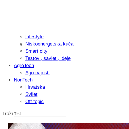
Lifestyle
Niskoenergetska kuća
Isprobali smo: Thermostar Avantgarde 
Smart city
Testovi, savjeti, ideje
AgroTech
Agro vijesti
NonTech
Hrvatska
Svijet
Off topic
Traži
Recenzija: Einhell Professional CP-EP 