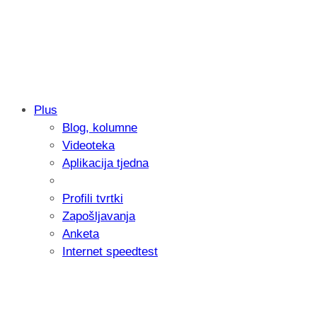
Plus
Blog, kolumne
Samsung otkrio kako je nastajala nova 
Videoteka
donijelo tanje i izdržljivije preklopne ur
Aplikacija tjedna
Profili tvrtki
Zapošljavanja
Anketa
Internet speedtest