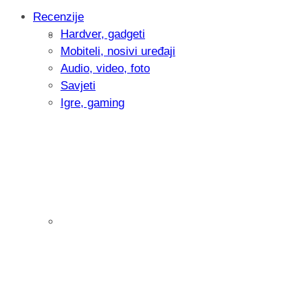
Recenzije
Hardver, gadgeti
Intervju: Goran Jović, fotograf - Hrvatsk
Mobiteli, nosivi uređaji
Audio, video, foto
Savjeti
Igre, gaming
Pitamo vas: Koliko često koristite AI al