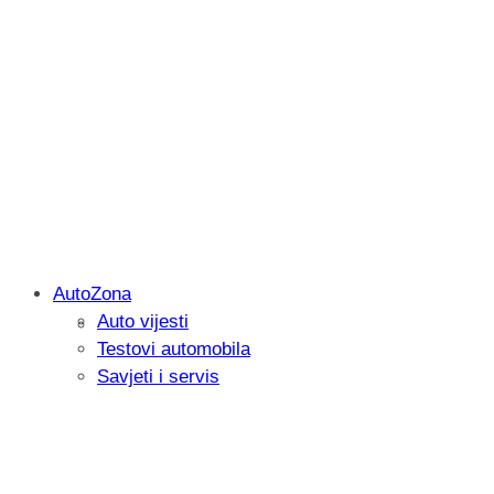
AutoZona
Auto vijesti
Savjetujemo: Što učiniti kada vaš iPad 
Testovi automobila
Savjeti i servis