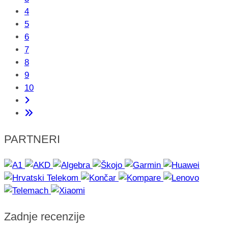
4
5
6
7
8
9
10
PARTNERI
Zadnje recenzije