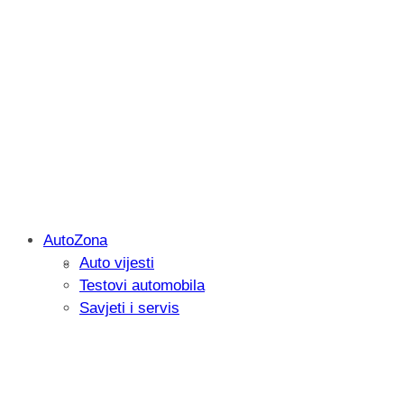
AutoZona
Auto vijesti
Savjetujemo: Što učiniti kada vaš iPad 
Testovi automobila
Savjeti i servis