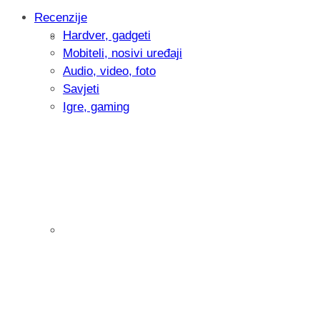
Recenzije
Hardver, gadgeti
Intervju: Goran Jović, fotograf - Hrvatsk
Mobiteli, nosivi uređaji
Audio, video, foto
Savjeti
Igre, gaming
Pitamo vas: Koliko često koristite AI al