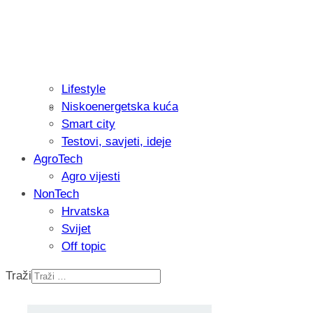
Lifestyle
Niskoenergetska kuća
Isprobali smo: Thermostar Avantgarde 
Smart city
Testovi, savjeti, ideje
AgroTech
Agro vijesti
NonTech
Hrvatska
Svijet
Off topic
Traži
Recenzija: Einhell Professional CP-EP 