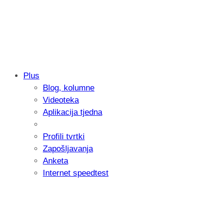
Plus
Blog, kolumne
Samsung otkrio kako je nastajala nova 
Videoteka
donijelo tanje i izdržljivije preklopne ur
Aplikacija tjedna
Profili tvrtki
Zapošljavanja
Anketa
Internet speedtest